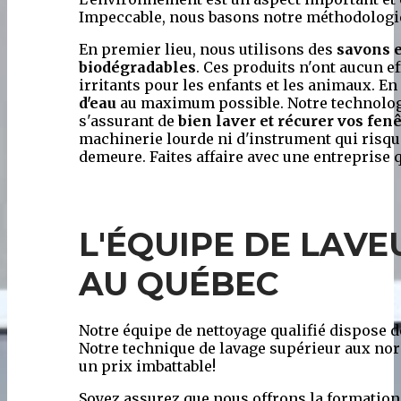
Impeccable, nous basons notre méthodologie s
En premier lieu, nous utilisons des
savons e
biodégradables
. Ces produits n'ont aucun e
irritants pour les enfants et les animaux. E
d'eau
au maximum possible. Notre technologie
s'assurant de
bien laver et récurer vos fen
machinerie lourde ni d'instrument qui risqu
demeure. Faites affaire avec une entreprise 
L'ÉQUIPE DE LAVE
AU QUÉBEC
Notre équipe de nettoyage qualifié dispose de
Notre technique de lavage supérieur aux nor
un prix imbattable!
Soyez assurez que nous offrons la formation