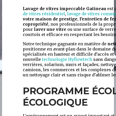
Lavage de vitres impeccable Gatineau
est 
de vitres résidentiel
,
lavage de vitres comme
votre maison de prestige
,
l'entretien de fe
copropriété
, nos professionnels de la propre
pour
laver une vitre
ou une surface de verre.
courtois et efficace en respectant les besoins
Notre technique gagnante en matière de
net
positionne en avant-plan dans le domaine du
spécialisés en hauteur et difficile d’accès et 
nouvelle
technologie Hyflowtech
sans danger
verrières, solarium, murs et façades; nettoye
camions, les commerces et les complexes de c
un nettoyage clair et sans risque d’abîmer le
PROGRAMME ÉCOL
ÉCOLOGIQUE
L'environnement est un aspect important et 